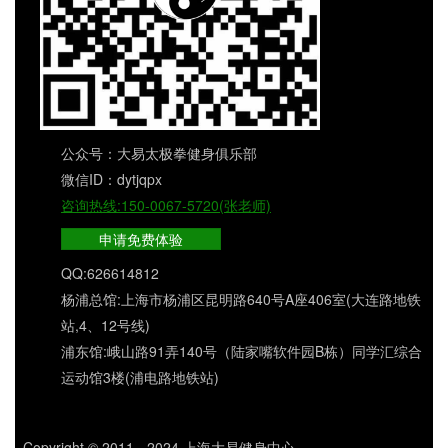
公众号：大易太极拳健身俱乐部
微信ID：dytjqpx
咨询热线:150-0067-5720(张老师)
申请免费体验
QQ:626614812
杨浦总馆:上海市杨浦区昆明路640号A座406室(大连路地铁
站,4、12号线)
浦东馆:峨山路91弄140号（陆家嘴软件园B栋）同学汇综合
运动馆3楼(浦电路地铁站)
Copyright © 2011 - 2024 上海大易健身中心